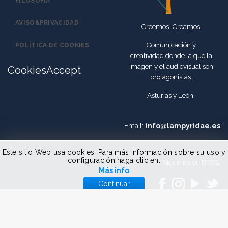
FILOSOFÍA
AVISO&PRIVACIDAD
Creemos. Creamos.
Comunicación y
POLÍTICA DE COOKIES
creatividad donde la que la
imagen y el audiovisual son
CookiesAccept
protagonistas.
Asturias y León.
Email:
info@lampyridae.es
Este sitio Web usa cookies. Para más información sobre su uso y
configuración haga clic en:
Síguenos en RRSS:
Más info
Continuar